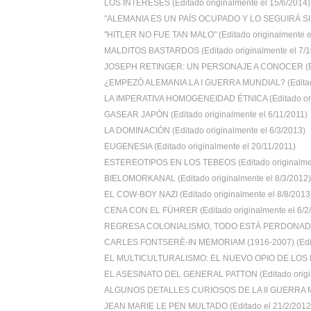
LOS INTERESES (Editado originalmente el 15/6/2014)
"ALEMANIA ES UN PAÍS OCUPADO Y LO SEGUIRÁ SIE
"HITLER NO FUE TAN MALO" (Editado originalmente el
MALDITOS BASTARDOS (Editado originalmente el 7/10
JOSEPH RETINGER: UN PERSONAJE A CONOCER (Edi
¿EMPEZÓ ALEMANIA LA I GUERRA MUNDIAL? (Editado 
LA IMPERATIVA HOMOGENEIDAD ÉTNICA (Editado orig
GASEAR JAPÓN (Editado originalmente el 6/11/2011)
LA DOMINACIÓN (Editado originalmente el 6/3/2013)
EUGENESIA (Editado originalmente el 20/11/2011)
ESTEREOTIPOS EN LOS TEBEOS (Editado originalment
BIELOMORKANAL (Editado originalmente el 8/3/2012)
EL COW-BOY NAZI (Editado originalmente el 8/8/2013
CENA CON EL FÜHRER (Editado originalmente el 6/2/2
REGRESA COLONIALISMO, TODO ESTÁ PERDONADO (
CARLES FONTSERÈ-IN MEMORIAM (1916-2007) (Edita
EL MULTICULTURALISMO: EL NUEVO OPIO DE LOS B
EL ASESINATO DEL GENERAL PATTON (Editado origin
ALGUNOS DETALLES CURIOSOS DE LA II GUERRA M
JEAN MARIE LE PEN MULTADO (Editado el 21/2/2012