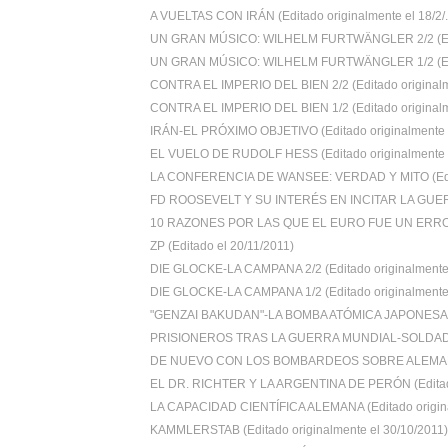
A VUELTAS CON IRÁN (Editado originalmente el 18/2/.
UN GRAN MÚSICO: WILHELM FURTWÄNGLER 2/2 (Edi
UN GRAN MÚSICO: WILHELM FURTWÄNGLER 1/2 (Edi
CONTRA EL IMPERIO DEL BIEN 2/2 (Editado originalm
CONTRA EL IMPERIO DEL BIEN 1/2 (Editado originalm
IRÁN-EL PRÓXIMO OBJETIVO (Editado originalmente e
EL VUELO DE RUDOLF HESS (Editado originalmente e
LA CONFERENCIA DE WANSEE: VERDAD Y MITO (Edit
FD ROOSEVELT Y SU INTERÉS EN INCITAR LA GUER
10 RAZONES POR LAS QUE EL EURO FUE UN ERROR 
ZP (Editado el 20/11/2011)
DIE GLOCKE-LA CAMPANA 2/2 (Editado originalmente 
DIE GLOCKE-LA CAMPANA 1/2 (Editado originalmente 
"GENZAI BAKUDAN"-LA BOMBA ATÓMICA JAPONESA (E
PRISIONEROS TRAS LA GUERRA MUNDIAL-SOLDADOS
DE NUEVO CON LOS BOMBARDEOS SOBRE ALEMANIA 
EL DR. RICHTER Y LA ARGENTINA DE PERÓN (Editado
LA CAPACIDAD CIENTÍFICA ALEMANA (Editado origina
KAMMLERSTAB (Editado originalmente el 30/10/2011)