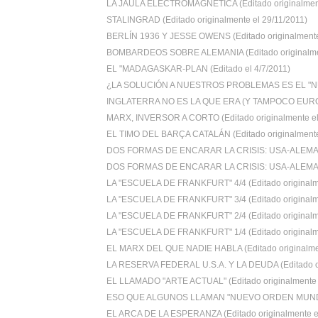
LA JAULA ELECTROMAGNÉTICA (Editado originalment
STALINGRAD (Editado originalmente el 29/11/2011)
BERLÍN 1936 Y JESSE OWENS (Editado originalmente 
BOMBARDEOS SOBRE ALEMANIA (Editado originalmen
EL "MADAGASKAR-PLAN (Editado el 4/7/2011)
¿LA SOLUCIÓN A NUESTROS PROBLEMAS ES EL "N
INGLATERRA NO ES LA QUE ERA (Y TAMPOCO EUROPA.
MARX, INVERSOR A CORTO (Editado originalmente el 
EL TIMO DEL BARÇA CATALÁN (Editado originalmente 
DOS FORMAS DE ENCARAR LA CRISIS: USA-ALEMANI
DOS FORMAS DE ENCARAR LA CRISIS: USA-ALEMANI
LA "ESCUELA DE FRANKFURT" 4/4 (Editado originalm
LA "ESCUELA DE FRANKFURT" 3/4 (Editado originalm
LA "ESCUELA DE FRANKFURT" 2/4 (Editado originalm
LA "ESCUELA DE FRANKFURT" 1/4 (Editado originalm
EL MARX DEL QUE NADIE HABLA (Editado originalmen
LA RESERVA FEDERAL U.S.A. Y LA DEUDA (Editado or
EL LLAMADO "ARTE ACTUAL" (Editado originalmente e
ESO QUE ALGUNOS LLAMAN "NUEVO ORDEN MUNDIAL
EL ARCA DE LA ESPERANZA (Editado originalmente el 