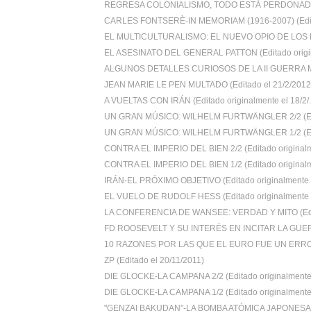
REGRESA COLONIALISMO, TODO ESTÁ PERDONADO (
CARLES FONTSERÈ-IN MEMORIAM (1916-2007) (Edita
EL MULTICULTURALISMO: EL NUEVO OPIO DE LOS B
EL ASESINATO DEL GENERAL PATTON (Editado origin
ALGUNOS DETALLES CURIOSOS DE LA II GUERRA M
JEAN MARIE LE PEN MULTADO (Editado el 21/2/2012
A VUELTAS CON IRÁN (Editado originalmente el 18/2/.
UN GRAN MÚSICO: WILHELM FURTWÄNGLER 2/2 (Edi
UN GRAN MÚSICO: WILHELM FURTWÄNGLER 1/2 (Edi
CONTRA EL IMPERIO DEL BIEN 2/2 (Editado originalm
CONTRA EL IMPERIO DEL BIEN 1/2 (Editado originalm
IRÁN-EL PRÓXIMO OBJETIVO (Editado originalmente e
EL VUELO DE RUDOLF HESS (Editado originalmente e
LA CONFERENCIA DE WANSEE: VERDAD Y MITO (Edit
FD ROOSEVELT Y SU INTERÉS EN INCITAR LA GUER
10 RAZONES POR LAS QUE EL EURO FUE UN ERROR 
ZP (Editado el 20/11/2011)
DIE GLOCKE-LA CAMPANA 2/2 (Editado originalmente 
DIE GLOCKE-LA CAMPANA 1/2 (Editado originalmente 
"GENZAI BAKUDAN"-LA BOMBA ATÓMICA JAPONESA (E