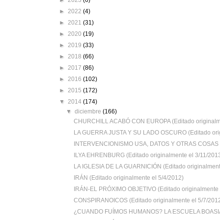
►
2023
(6)
►
2022
(4)
►
2021
(31)
►
2020
(19)
►
2019
(33)
►
2018
(66)
►
2017
(86)
►
2016
(102)
►
2015
(172)
▼
2014
(174)
▼
diciembre
(166)
CHURCHILL ACABÓ CON EUROPA (Editado originalmen
LA GUERRA JUSTA Y SU LADO OSCURO (Editado origi
INTERVENCIONISMO USA, DATOS Y OTRAS COSAS (E
ILYA EHRENBURG (Editado originalmente el 3/11/201
LA IGLESIA DE LA GUARNICIÓN (Editado originalmente
IRÁN (Editado originalmente el 5/4/2012)
IRÁN-EL PRÓXIMO OBJETIVO (Editado originalmente e
CONSPIRANOICOS (Editado originalmente el 5/7/201
¿CUANDO FUÍMOS HUMANOS? LA ESCUELA BOASIA