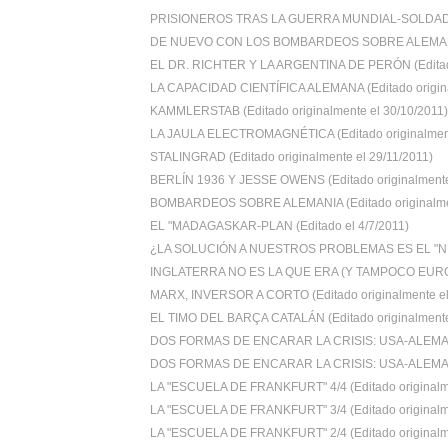
PRISIONEROS TRAS LA GUERRA MUNDIAL-SOLDADOS
DE NUEVO CON LOS BOMBARDEOS SOBRE ALEMANIA 
EL DR. RICHTER Y LA ARGENTINA DE PERÓN (Editado
LA CAPACIDAD CIENTÍFICA ALEMANA (Editado origina
KAMMLERSTAB (Editado originalmente el 30/10/2011)
LA JAULA ELECTROMAGNÉTICA (Editado originalment
STALINGRAD (Editado originalmente el 29/11/2011)
BERLÍN 1936 Y JESSE OWENS (Editado originalmente 
BOMBARDEOS SOBRE ALEMANIA (Editado originalmen
EL "MADAGASKAR-PLAN (Editado el 4/7/2011)
¿LA SOLUCIÓN A NUESTROS PROBLEMAS ES EL "N
INGLATERRA NO ES LA QUE ERA (Y TAMPOCO EUROPA.
MARX, INVERSOR A CORTO (Editado originalmente el 
EL TIMO DEL BARÇA CATALÁN (Editado originalmente 
DOS FORMAS DE ENCARAR LA CRISIS: USA-ALEMANI
DOS FORMAS DE ENCARAR LA CRISIS: USA-ALEMANI
LA "ESCUELA DE FRANKFURT" 4/4 (Editado originalm
LA "ESCUELA DE FRANKFURT" 3/4 (Editado originalm
LA "ESCUELA DE FRANKFURT" 2/4 (Editado originalm