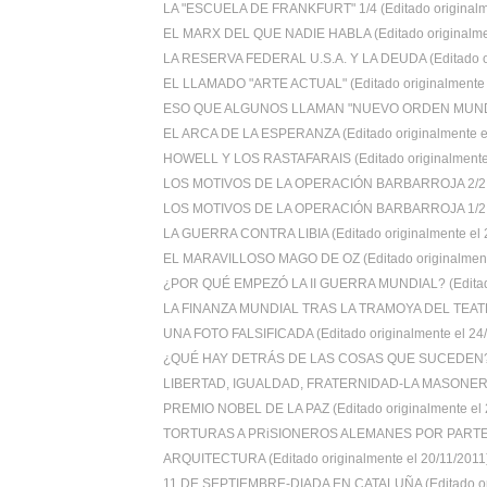
LA "ESCUELA DE FRANKFURT" 1/4 (Editado originalm
EL MARX DEL QUE NADIE HABLA (Editado originalmen
LA RESERVA FEDERAL U.S.A. Y LA DEUDA (Editado or
EL LLAMADO "ARTE ACTUAL" (Editado originalmente e
ESO QUE ALGUNOS LLAMAN "NUEVO ORDEN MUNDIAL
EL ARCA DE LA ESPERANZA (Editado originalmente el 
HOWELL Y LOS RASTAFARAIS (Editado originalmente e
LOS MOTIVOS DE LA OPERACIÓN BARBARROJA 2/2 (E
LOS MOTIVOS DE LA OPERACIÓN BARBARROJA 1/2 (E
LA GUERRA CONTRA LIBIA (Editado originalmente el 2
EL MARAVILLOSO MAGO DE OZ (Editado originalmente
¿POR QUÉ EMPEZÓ LA II GUERRA MUNDIAL? (Editado 
LA FINANZA MUNDIAL TRAS LA TRAMOYA DEL TEATRO
UNA FOTO FALSIFICADA (Editado originalmente el 24/.
¿QUÉ HAY DETRÁS DE LAS COSAS QUE SUCEDEN? 
LIBERTAD, IGUALDAD, FRATERNIDAD-LA MASONERIA
PREMIO NOBEL DE LA PAZ (Editado originalmente el 2
TORTURAS A PRiSIONEROS ALEMANES POR PARTE D
ARQUITECTURA (Editado originalmente el 20/11/2011
11 DE SEPTIEMBRE-DIADA EN CATALUÑA (Editado ori