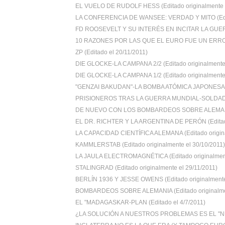
EL VUELO DE RUDOLF HESS (Editado originalmente e
LA CONFERENCIA DE WANSEE: VERDAD Y MITO (Edit
FD ROOSEVELT Y SU INTERÉS EN INCITAR LA GUER
10 RAZONES POR LAS QUE EL EURO FUE UN ERROR 
ZP (Editado el 20/11/2011)
DIE GLOCKE-LA CAMPANA 2/2 (Editado originalmente 
DIE GLOCKE-LA CAMPANA 1/2 (Editado originalmente 
"GENZAI BAKUDAN"-LA BOMBA ATÓMICA JAPONESA (E
PRISIONEROS TRAS LA GUERRA MUNDIAL-SOLDADOS
DE NUEVO CON LOS BOMBARDEOS SOBRE ALEMANIA 
EL DR. RICHTER Y LA ARGENTINA DE PERÓN (Editado
LA CAPACIDAD CIENTÍFICA ALEMANA (Editado origina
KAMMLERSTAB (Editado originalmente el 30/10/2011)
LA JAULA ELECTROMAGNÉTICA (Editado originalment
STALINGRAD (Editado originalmente el 29/11/2011)
BERLÍN 1936 Y JESSE OWENS (Editado originalmente 
BOMBARDEOS SOBRE ALEMANIA (Editado originalmen
EL "MADAGASKAR-PLAN (Editado el 4/7/2011)
¿LA SOLUCIÓN A NUESTROS PROBLEMAS ES EL "N