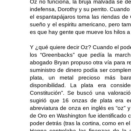
Oz no funciona, la bruja malvada se 
indefensa, Dorothy y su perrito. Cuand
el espantapájaros toma las riendas de 
sueño y el espiritu americano, pero ta
es que hay gente que mueve los hilos a
Y ¿qué quiere decir Oz? Cuando el pode
los “Greenbacks” que pedía la marc
abogado Bryan propuso otra vía para res
suministro de dinero podía ser comp
plata, un metal precioso más ba
disponibilidad. La plata era cons
Constitución”. Se buscó una valoraci
sugirió que 16 onzas de plata era e
abreviatura de onza en inglés es “oz” 
de Oro en Washington fue identificado
poder detrás (tras la cortina, como en e
Hanna controlaba las finanzas de la 