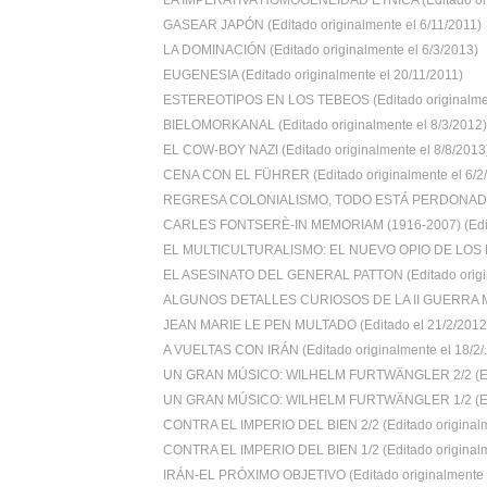
LA IMPERATIVA HOMOGENEIDAD ÉTNICA (Editado orig
GASEAR JAPÓN (Editado originalmente el 6/11/2011)
LA DOMINACIÓN (Editado originalmente el 6/3/2013)
EUGENESIA (Editado originalmente el 20/11/2011)
ESTEREOTIPOS EN LOS TEBEOS (Editado originalment
BIELOMORKANAL (Editado originalmente el 8/3/2012)
EL COW-BOY NAZI (Editado originalmente el 8/8/2013
CENA CON EL FÜHRER (Editado originalmente el 6/2/2
REGRESA COLONIALISMO, TODO ESTÁ PERDONADO (
CARLES FONTSERÈ-IN MEMORIAM (1916-2007) (Edita
EL MULTICULTURALISMO: EL NUEVO OPIO DE LOS B
EL ASESINATO DEL GENERAL PATTON (Editado origin
ALGUNOS DETALLES CURIOSOS DE LA II GUERRA M
JEAN MARIE LE PEN MULTADO (Editado el 21/2/2012
A VUELTAS CON IRÁN (Editado originalmente el 18/2/.
UN GRAN MÚSICO: WILHELM FURTWÄNGLER 2/2 (Edi
UN GRAN MÚSICO: WILHELM FURTWÄNGLER 1/2 (Edi
CONTRA EL IMPERIO DEL BIEN 2/2 (Editado originalm
CONTRA EL IMPERIO DEL BIEN 1/2 (Editado originalm
IRÁN-EL PRÓXIMO OBJETIVO (Editado originalmente e