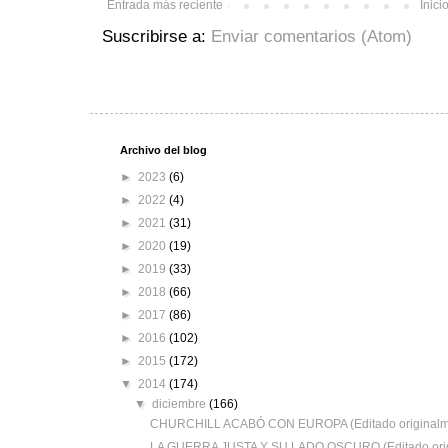
Entrada más reciente
Inici
Suscribirse a:
Enviar comentarios (Atom)
Archivo del blog
►
2023
(6)
►
2022
(4)
►
2021
(31)
►
2020
(19)
►
2019
(33)
►
2018
(66)
►
2017
(86)
►
2016
(102)
►
2015
(172)
▼
2014
(174)
▼
diciembre
(166)
CHURCHILL ACABÓ CON EUROPA (Editado originalmen
LA GUERRA JUSTA Y SU LADO OSCURO (Editado origi