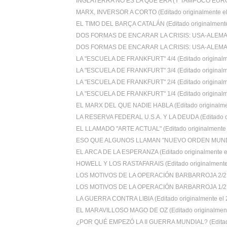
INGLATERRA NO ES LA QUE ERA (Y TAMPOCO EUROPA.
MARX, INVERSOR A CORTO (Editado originalmente el 
EL TIMO DEL BARÇA CATALÁN (Editado originalmente 
DOS FORMAS DE ENCARAR LA CRISIS: USA-ALEMANI
DOS FORMAS DE ENCARAR LA CRISIS: USA-ALEMANI
LA "ESCUELA DE FRANKFURT" 4/4 (Editado originalm
LA "ESCUELA DE FRANKFURT" 3/4 (Editado originalm
LA "ESCUELA DE FRANKFURT" 2/4 (Editado originalm
LA "ESCUELA DE FRANKFURT" 1/4 (Editado originalm
EL MARX DEL QUE NADIE HABLA (Editado originalmen
LA RESERVA FEDERAL U.S.A. Y LA DEUDA (Editado or
EL LLAMADO "ARTE ACTUAL" (Editado originalmente e
ESO QUE ALGUNOS LLAMAN "NUEVO ORDEN MUNDIAL
EL ARCA DE LA ESPERANZA (Editado originalmente el 
HOWELL Y LOS RASTAFARAIS (Editado originalmente e
LOS MOTIVOS DE LA OPERACIÓN BARBARROJA 2/2 (E
LOS MOTIVOS DE LA OPERACIÓN BARBARROJA 1/2 (E
LA GUERRA CONTRA LIBIA (Editado originalmente el 2
EL MARAVILLOSO MAGO DE OZ (Editado originalmente
¿POR QUÉ EMPEZÓ LA II GUERRA MUNDIAL? (Editado 