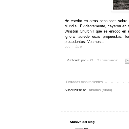
He escrito en otras ocasiones sobre 
Mundial. Evidentemente, cayeron en 
Winston Churchill que se enrocó en
ignorar adrede esas propuestas, lo
precedentes. Veamos...
Leer más »
Publicado por
FBG
2 comentarios:
Entradas más recientes
Suscribirse a:
Entradas (Atom)
Archivo del blog