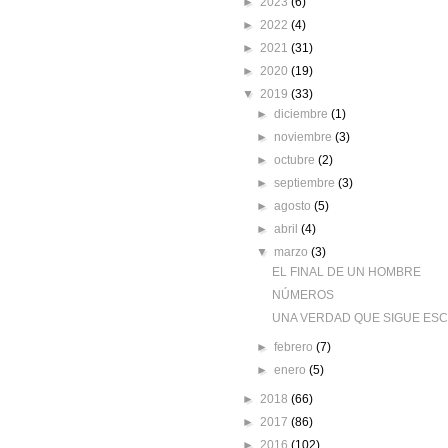
►
2023
(6)
►
2022
(4)
►
2021
(31)
►
2020
(19)
▼
2019
(33)
►
diciembre
(1)
►
noviembre
(3)
►
octubre
(2)
►
septiembre
(3)
►
agosto
(5)
►
abril
(4)
▼
marzo
(3)
EL FINAL DE UN HOMBRE
NÚMEROS
UNA VERDAD QUE SIGUE ESCO
►
febrero
(7)
►
enero
(5)
►
2018
(66)
►
2017
(86)
►
2016
(102)