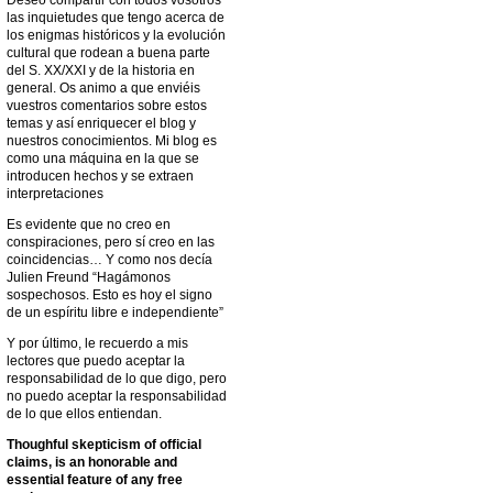
Deseo compartir con todos vosotros
las inquietudes que tengo acerca de
los enigmas históricos y la evolución
cultural que rodean a buena parte
del S. XX/XXI y de la historia en
general. Os animo a que enviéis
vuestros comentarios sobre estos
temas y así enriquecer el blog y
nuestros conocimientos. Mi blog es
como una máquina en la que se
introducen hechos y se extraen
interpretaciones
Es evidente que no creo en
conspiraciones, pero sí creo en las
coincidencias… Y como nos decía
Julien Freund “Hagámonos
sospechosos. Esto es hoy el signo
de un espíritu libre e independiente”
Y por último, le recuerdo a mis
lectores que puedo aceptar la
responsabilidad de lo que digo, pero
no puedo aceptar la responsabilidad
de lo que ellos entiendan.
Thoughful skepticism of official
claims, is an honorable and
essential feature of any free