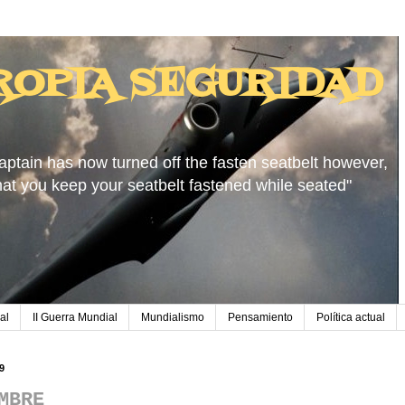
ROPIA SEGURIDAD
aptain has now turned off the fasten seatbelt however,
hat you keep your seatbelt fastened while seated"
al
II Guerra Mundial
Mundialismo
Pensamiento
Política actual
9
MBRE