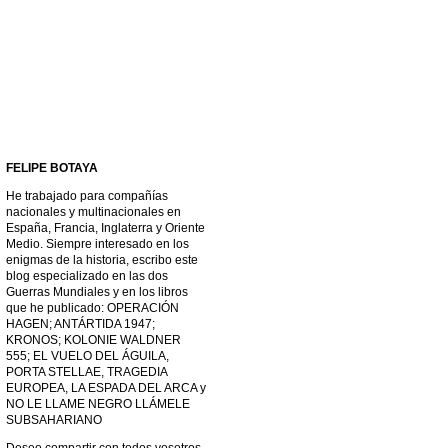
FELIPE BOTAYA
He trabajado para compañías
nacionales y multinacionales en
España, Francia, Inglaterra y Oriente
Medio. Siempre interesado en los
enigmas de la historia, escribo este
blog especializado en las dos
Guerras Mundiales y en los libros
que he publicado: OPERACIÓN
HAGEN; ANTÁRTIDA 1947;
KRONOS; KOLONIE WALDNER
555; EL VUELO DEL ÁGUILA,
PORTA STELLAE, TRAGEDIA
EUROPEA, LA ESPADA DEL ARCA y
NO LE LLAME NEGRO LLÁMELE
SUBSAHARIANO