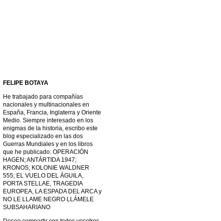
FELIPE BOTAYA
He trabajado para compañías
nacionales y multinacionales en
España, Francia, Inglaterra y Oriente
Medio. Siempre interesado en los
enigmas de la historia, escribo este
blog especializado en las dos
Guerras Mundiales y en los libros
que he publicado: OPERACIÓN
HAGEN; ANTÁRTIDA 1947;
KRONOS; KOLONIE WALDNER
555; EL VUELO DEL ÁGUILA,
PORTA STELLAE, TRAGEDIA
EUROPEA, LA ESPADA DEL ARCA y
NO LE LLAME NEGRO LLÁMELE
SUBSAHARIANO