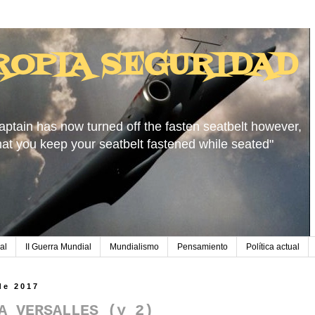
ROPIA SEGURIDAD
aptain has now turned off the fasten seatbelt however,
hat you keep your seatbelt fastened while seated"
al
II Guerra Mundial
Mundialismo
Pensamiento
Política actual
de 2017
A VERSALLES (y 2)