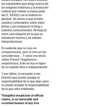
Deseo compartir con todos vosotros
las inquietudes que tengo acerca de
los enigmas históricos y la evolución
cultural que rodean a buena parte
del S. XX/XXI y de la historia en
general. Os animo a que enviéis
vuestros comentarios sobre estos
temas y así enriquecer el blog y
nuestros conocimientos. Mi blog es
como una máquina en la que se
introducen hechos y se extraen
interpretaciones
Es evidente que no creo en
conspiraciones, pero sí creo en las
coincidencias… Y como nos decía
Julien Freund “Hagámonos
sospechosos. Esto es hoy el signo
de un espíritu libre e independiente”
Y por último, le recuerdo a mis
lectores que puedo aceptar la
responsabilidad de lo que digo, pero
no puedo aceptar la responsabilidad
de lo que ellos entiendan.
Thoughful skepticism of official
claims, is an honorable and
essential feature of any free