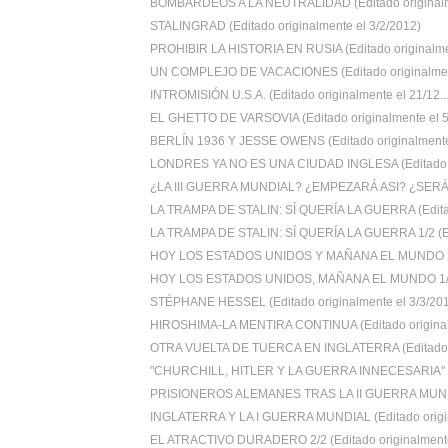
BOMBARDEOS A LA NEUTRALIDAD (Editado originalm
STALINGRAD (Editado originalmente el 3/2/2012)
PROHIBIR LA HISTORIA EN RUSIA (Editado originalme
UN COMPLEJO DE VACACIONES (Editado originalment
INTROMISIÓN U.S.A. (Editado originalmente el 21/12..
EL GHETTO DE VARSOVIA (Editado originalmente el 5/
BERLÍN 1936 Y JESSE OWENS (Editado originalmente 
LONDRES YA NO ES UNA CIUDAD INGLESA (Editado or
¿LA III GUERRA MUNDIAL? ¿EMPEZARÁ ASI? ¿SERÁ
LA TRAMPA DE STALIN: SÍ QUERÍA LA GUERRA (Editad
LA TRAMPA DE STALIN: SÍ QUERÍA LA GUERRA 1/2 (Edi
HOY LOS ESTADOS UNIDOS Y MAÑANA EL MUNDO 2/2
HOY LOS ESTADOS UNIDOS, MAÑANA EL MUNDO 1/2 (
STÉPHANE HESSEL (Editado originalmente el 3/3/20
HIROSHIMA-LA MENTIRA CONTINUA (Editado original
OTRA VUELTA DE TUERCA EN INGLATERRA (Editado or
"CHURCHILL, HITLER Y LA GUERRA INNECESARIA" (E
PRISIONEROS ALEMANES TRAS LA II GUERRA MUND
INGLATERRA Y LA I GUERRA MUNDIAL (Editado origin
EL ATRACTIVO DURADERO 2/2 (Editado originalmente