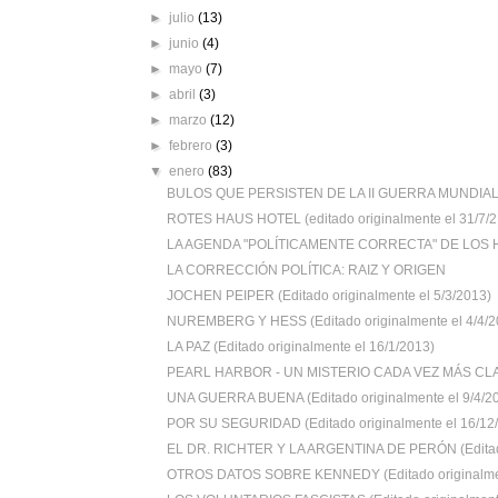
►
julio
(13)
►
junio
(4)
►
mayo
(7)
►
abril
(3)
►
marzo
(12)
►
febrero
(3)
▼
enero
(83)
BULOS QUE PERSISTEN DE LA II GUERRA MUNDIAL (E
ROTES HAUS HOTEL (editado originalmente el 31/7/2.
LA AGENDA "POLÍTICAMENTE CORRECTA" DE LOS HI
LA CORRECCIÓN POLÍTICA: RAIZ Y ORIGEN
JOCHEN PEIPER (Editado originalmente el 5/3/2013)
NUREMBERG Y HESS (Editado originalmente el 4/4/2
LA PAZ (Editado originalmente el 16/1/2013)
PEARL HARBOR - UN MISTERIO CADA VEZ MÁS CLAR
UNA GUERRA BUENA (Editado originalmente el 9/4/2
POR SU SEGURIDAD (Editado originalmente el 16/12/2
EL DR. RICHTER Y LA ARGENTINA DE PERÓN (Editado
OTROS DATOS SOBRE KENNEDY (Editado originalmen