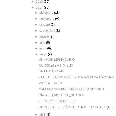
►
2018
(66)
▼
2017
(86)
►
diciembre
(11)
►
noviembre
(6)
►
octubre
(7)
►
septiembre
(8)
►
agosto
(3)
►
julio
(8)
►
junio
(6)
▼
mayo
(9)
UN AVIÓN LEGENDARIO
CONÓCETE A TI MISMO
UNA MÁS, Y VAN...
LA REALIDAD PERO DE PUERTAS PARA ADENTRO
VIAJE A EGIPTO
CAMBIAR NOMBRES, BORRAR LA HISTORIA
DÍA DE LA VICTORIA ¿SÍ O NO?
LIBRO IMPRESCINDIBLE
DETALLITOS HISTÓRICOS SIN IMPORTANCIA QUE 
►
abril
(3)