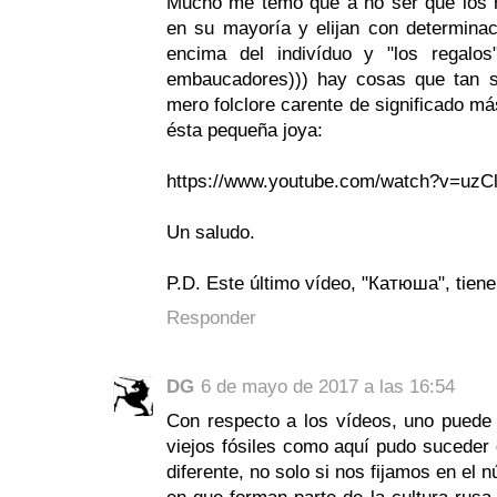
Mucho me temo que a no ser que los 
en su mayoría y elijan con determinaci
encima del indivíduo y "los regalos
embaucadores))) hay cosas que tan 
mero folclore carente de significado má
ésta pequeña joya:
https://www.youtube.com/watch?v=uzC
Un saludo.
P.D. Este último vídeo, "Катюша", tiene
Responder
DG
6 de mayo de 2017 a las 16:54
Con respecto a los vídeos, uno puede
viejos fósiles como aquí pudo suceder 
diferente, no solo si nos fijamos en el 