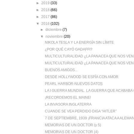
►
2019
(33)
►
2018
(66)
►
2017
(86)
▼
2016
(102)
►
diciembre
(7)
▼
noviembre
(20)
NIKOLA TESLA Y LA ENERGÍA SIN LÍMITE
¿POR QUÉ CAYÓ GADAFFI?
MULTICULTURALIDAD ¿LA PANACEA QUE NOS VEND
MULTICULTURALIDAD ¿LA PANACEA QUE NOS VEN
BUENOS AMIGOS...
DESDE HOLLYWOOD SE ESPÍA CON AMOR
PEARL HARBOR-NUEVOS DATOS
LA I GUERRA MUNDIAL. LA GUERRA QUE ACABABA C
¡RECORDEMOS EL MAINE!
LA INVASORA INGLATERRA
CUANDE SE VEA PERDIDO DIGA “HITLER”
7 DE SEPTIEMBRE, 1939 ¡FRANCIA ATACA A ALEMAN
MEMORIAS DE UN DOCTOR (y 5)
MEMORIAS DE UN DOCTOR (4)