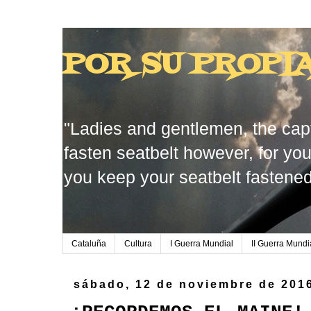
POR SU PROPI
"Ladies and gentlemen, the capt
fasten seatbelt however, for you
you keep your seatbelt fastened
Cataluña
Cultura
I Guerra Mundial
II Guerra Mundi
sábado, 12 de noviembre de 201