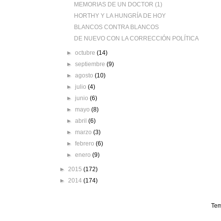
MEMORIAS DE UN DOCTOR (1)
HORTHY Y LA HUNGRÍA DE HOY
BLANCOS CONTRA BLANCOS
DE NUEVO CON LA CORRECCIÓN POLÍTICA
►
octubre
(14)
►
septiembre
(9)
►
agosto
(10)
►
julio
(4)
►
junio
(6)
►
mayo
(8)
►
abril
(6)
►
marzo
(3)
►
febrero
(6)
►
enero
(9)
►
2015
(172)
►
2014
(174)
Tem