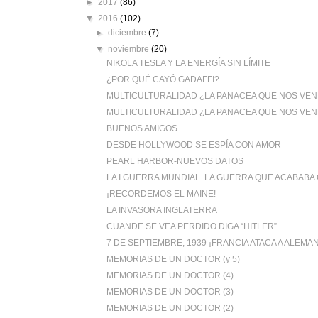
►
2017
(86)
▼
2016
(102)
►
diciembre
(7)
▼
noviembre
(20)
NIKOLA TESLA Y LA ENERGÍA SIN LÍMITE
¿POR QUÉ CAYÓ GADAFFI?
MULTICULTURALIDAD ¿LA PANACEA QUE NOS VEND
MULTICULTURALIDAD ¿LA PANACEA QUE NOS VEN
BUENOS AMIGOS...
DESDE HOLLYWOOD SE ESPÍA CON AMOR
PEARL HARBOR-NUEVOS DATOS
LA I GUERRA MUNDIAL. LA GUERRA QUE ACABABA C
¡RECORDEMOS EL MAINE!
LA INVASORA INGLATERRA
CUANDE SE VEA PERDIDO DIGA “HITLER”
7 DE SEPTIEMBRE, 1939 ¡FRANCIA ATACA A ALEMAN
MEMORIAS DE UN DOCTOR (y 5)
MEMORIAS DE UN DOCTOR (4)
MEMORIAS DE UN DOCTOR (3)
MEMORIAS DE UN DOCTOR (2)