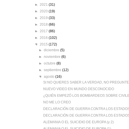
►
2021
(31)
►
2020
(19)
►
2019
(33)
►
2018
(66)
►
2017
(86)
►
2016
(102)
▼
2015
(172)
►
diciembre
(5)
►
noviembre
(6)
►
octubre
(8)
►
septiembre
(12)
▼
agosto
(16)
SI NO QUIERES SABER LA VERDAD, NO PREGUNT
NUEVO VIDEO EN MUNDO DESCONOCIDO
¿QUIÉN EMPEZÓ LOS BOMBARDEOS SOBRE CIVILES 
NO ME LO CREO
DECLARACIÓN DE GUERRA CONTRA LOS ESTADOS U
DECLARACIÓN DE GUERRA CONTRA LOS ESTADOS U
ALEMANIA O EL SUICIDIO DE EUROPA (y 2)
ALEMANIA O EL SUICIDIO DE EUROPA (1)