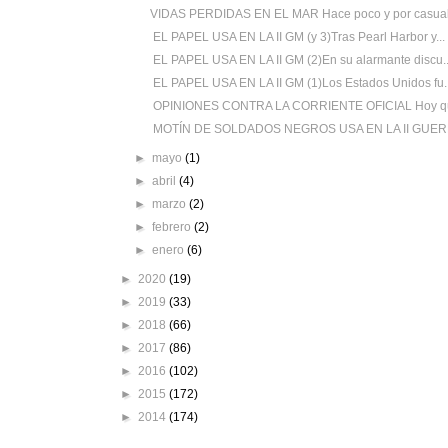
VIDAS PERDIDAS EN EL MAR Hace poco y por casuali
EL PAPEL USA EN LA II GM (y 3)Tras Pearl Harbor y...
EL PAPEL USA EN LA II GM (2)En su alarmante discu..
EL PAPEL USA EN LA II GM (1)Los Estados Unidos fu..
OPINIONES CONTRA LA CORRIENTE OFICIAL Hoy que
MOTÍN DE SOLDADOS NEGROS USA EN LA II GUER
►
mayo
(1)
►
abril
(4)
►
marzo
(2)
►
febrero
(2)
►
enero
(6)
►
2020
(19)
►
2019
(33)
►
2018
(66)
►
2017
(86)
►
2016
(102)
►
2015
(172)
►
2014
(174)