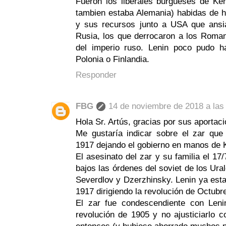
Fueron los liberales burgueses de Ke
tambien estaba Alemania) habidas de ha
y sus recursos junto a USA que ansia
Rusia, los que derrocaron a los Rom
del imperio ruso. Lenin poco pudo h
Polonia o Finlandia.
Responder
FBG
14 de noviembre de 2018 a las
Hola Sr. Artús, gracias por sus aportac
Me gustaría indicar sobre el zar que
1917 dejando el gobierno en manos de
El asesinato del zar y su familia el 17
bajos las órdenes del soviet de los Ura
Severdlov y Dzerzhinsky. Lenin ya est
1917 dirigiendo la revolución de Octubr
El zar fue condescendiente con Leni
revolución de 1905 y no ajusticiarlo c