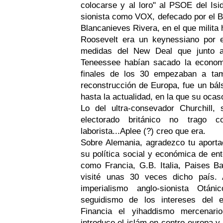
colocarse y al loro" al PSOE del Isi
sionista como VOX, defecado por el B
Blancanieves Rivera, en el que milita 
Roosevelt era un keynessiano por 
medidas del New Deal que junto a
Teneessee habían sacado la economí
finales de los 30 empezaban a tam
reconstrucción de Europa, fue un báls
hasta la actualidad, en la que su oca
Lo del ultra-consevador Churchill
electorado británico no trago 
laborista...Aplee (?) creo que era.
Sobre Alemania, agradezco tu aporta
su política social y económica de e
como Francia, G.B. Italia, Paises Ba
visité unas 30 veces dicho país.
imperialismo anglo-sionista Otán
seguidismo de los intereses del e
Financia el yihaddismo mercenario,
introduce el islám en centro-europa 