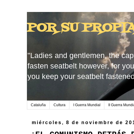
POR SU PROPI
"Ladies and gentlemen, the capt
fasten seatbelt however, for you
you keep your seatbelt fastened
Cataluña
Cultura
I Guerra Mundial
II Guerra Mundi
miércoles, 8 de noviembre de 20