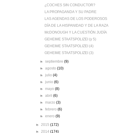
¿COCHES SIN CONDUCTOR?
LA PROPAGANDA Y SU PADRE
LAS AGENDAS DE LOS PODEROSOS
DÍA DE LA HISPANIDAD Y DE LA RAZA
McDONOUGH Y LA CUESTIÓN JUDÍA
GEHEIME STAATSPOLIZEI (y 5)
GEHEIME STAATSPOLIZEI (4)
GEHEIME STAATSPOLIZEI (3)
►
septiembre
(9)
►
agosto
(10)
►
julio
(4)
►
junio
(6)
►
mayo
(8)
►
abril
(6)
►
marzo
(3)
►
febrero
(6)
►
enero
(9)
►
2015
(172)
►
2014
(174)