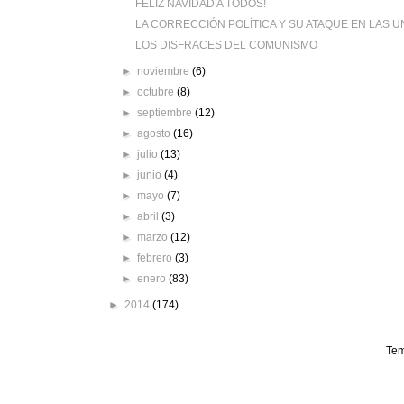
FELIZ NAVIDAD A TODOS!
LA CORRECCIÓN POLÍTICA Y SU ATAQUE EN LAS UN
LOS DISFRACES DEL COMUNISMO
►
noviembre
(6)
►
octubre
(8)
►
septiembre
(12)
►
agosto
(16)
►
julio
(13)
►
junio
(4)
►
mayo
(7)
►
abril
(3)
►
marzo
(12)
►
febrero
(3)
►
enero
(83)
►
2014
(174)
Tem